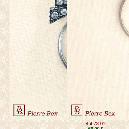
45073-01
60
.00
€