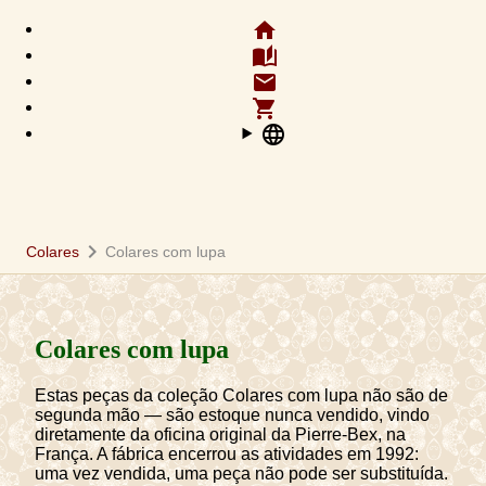
home
auto_stories
email
shopping_cart
language
chevron_right
Colares
Colares com lupa
Colares com lupa
Estas peças da coleção Colares com lupa não são de
segunda mão — são estoque nunca vendido, vindo
diretamente da oficina original da Pierre-Bex, na
França. A fábrica encerrou as atividades em 1992:
uma vez vendida, uma peça não pode ser substituída.