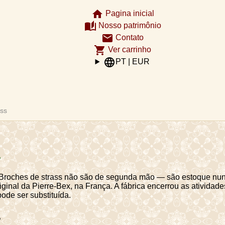
home
Pagina inicial
auto_stories
Nosso patrimônio
email
Contato
shopping_cart
Ver carrinho
language
PT | EUR
ass
s
 Broches de strass não são de segunda mão — são estoque nun
riginal da Pierre-Bex, na França. A fábrica encerrou as ativida
ode ser substituída.
s