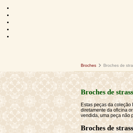
chevron_right
Broches
Broches de str
Broches de stras
Estas peças da coleção
diretamente da oficina o
vendida, uma peça não p
Broches de stras