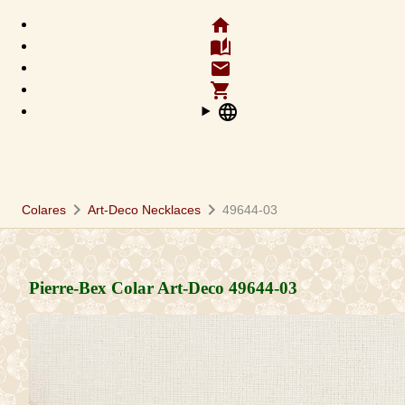
home
auto_stories
email
shopping_cart
language
chevron_right
chevron_right
Colares
Art-Deco Necklaces
49644-03
Pierre-Bex Colar Art-Deco
49644-03