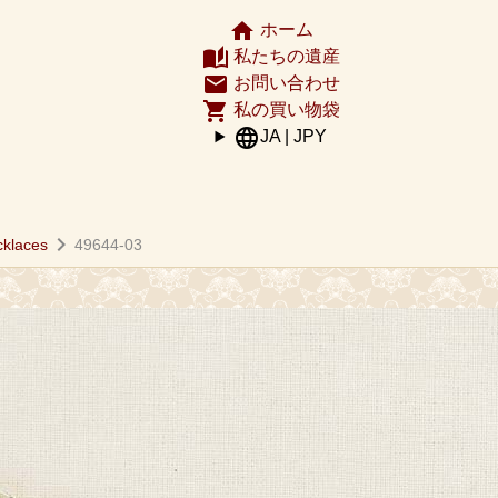
home
ホーム
auto_stories
私たちの遺産
email
お問い合わせ
shopping_cart
私の買い物袋
language
JA | JPY
chevron_right
cklaces
49644-03