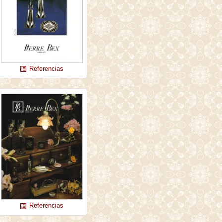
Referencias
list_alt
Referencias
list_alt