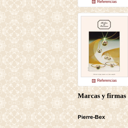
Referencias
list_alt
Referencias
list_alt
Marcas y firmas
Pierre-Bex