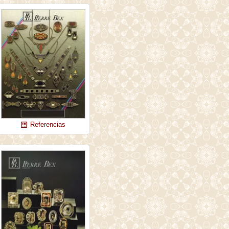
Referencias
list_alt