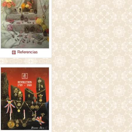
Referencias
list_alt