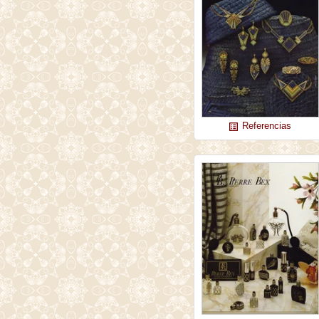
Referencias
list_alt