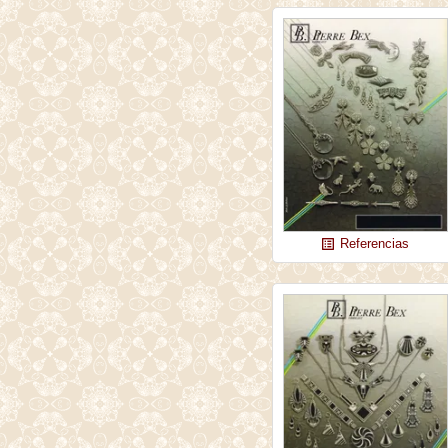
Referencias
list_alt