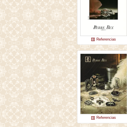
Referencias
list_alt
Referencias
list_alt