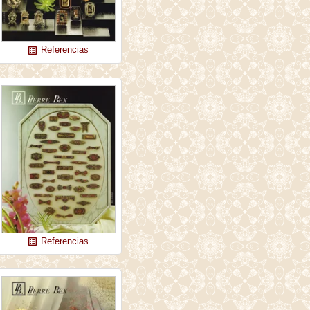
Referencias
list_alt
Referencias
list_alt