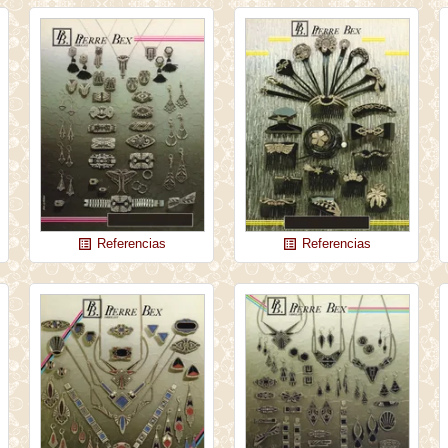
Referencias
Referencias
list_alt
list_alt