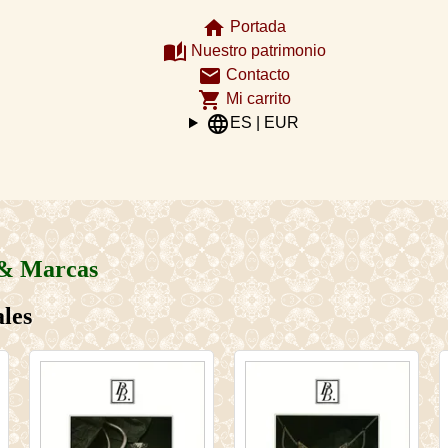
home
Portada
auto_stories
Nuestro patrimonio
email
Contacto
shopping_cart
Mi carrito
language
ES | EUR
 & Marcas
ales