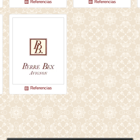
Referencias
Referencias
list_alt
list_alt
Referencias
list_alt