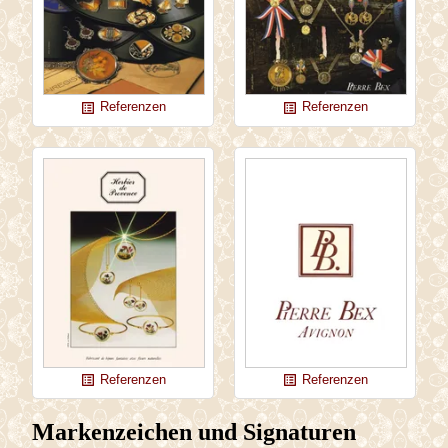
Referenzen
Referenzen
list_alt
list_alt
Referenzen
Referenzen
list_alt
list_alt
Markenzeichen und Signaturen