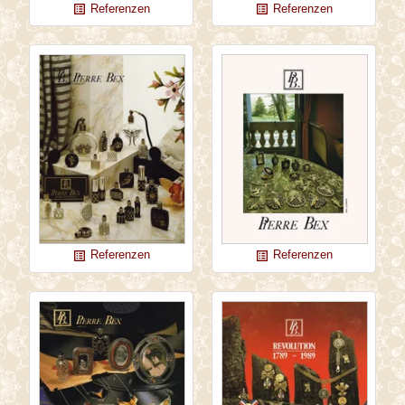
Referenzen
Referenzen
list_alt
list_alt
Referenzen
Referenzen
list_alt
list_alt