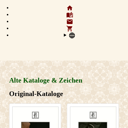
home
auto_stories
email
shopping_cart
language
Alte Kataloge & Zeichen
Original-Kataloge