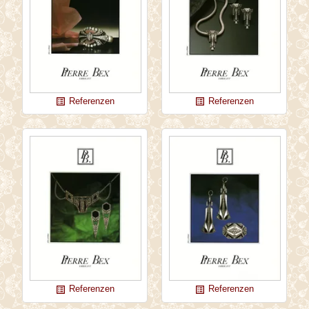
Referenzen
Referenzen
list_alt
list_alt
Referenzen
Referenzen
list_alt
list_alt