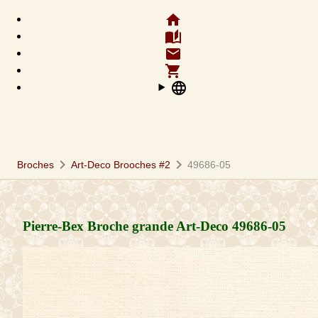
home
auto_stories
email
shopping_cart
language
chevron_right
chevron_right
Broches
Art-Deco Brooches #2
49686-05
Pierre-Bex Broche grande Art-Deco
49686-05