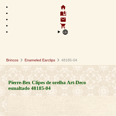
home
auto_stories
email
shopping_cart
language
chevron_right
chevron_right
Brincos
Enameled Earclips
48185-04
Pierre-Bex Clipes de orelha Art-Deco
esmaltado
48185-04