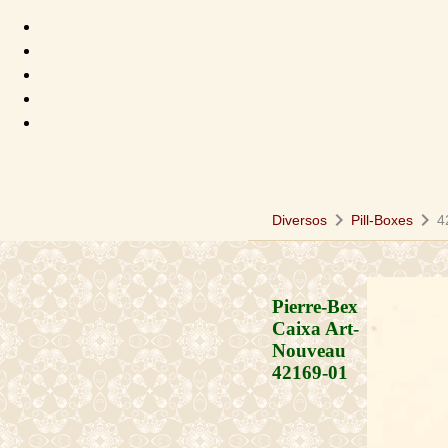
chevron_right
chevron_right
Diversos
Pill-Boxes
4
Pierre-Bex
Caixa Art-
Nouveau
42169-01