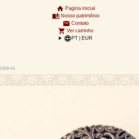
home
Pagina inicial
auto_stories
Nosso patrimônio
email
Contato
shopping_cart
Ver carrinho
language
PT | EUR
2169-01