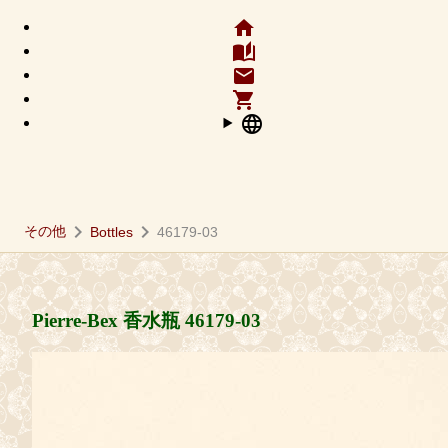
home
auto_stories
email
shopping_cart
language
chevron_right
chevron_right
その他
Bottles
46179-03
Pierre-Bex 香水瓶
46179-03