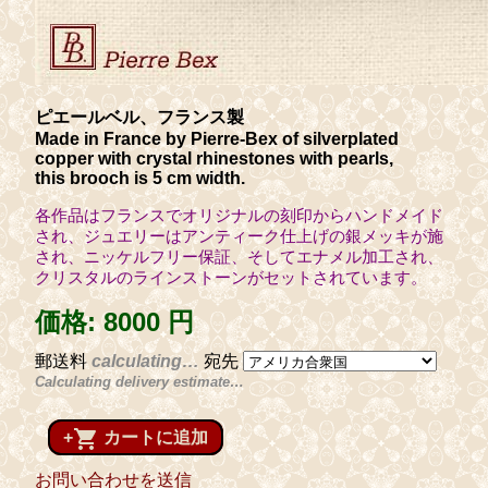
ピエールベル、フランス製
Made in France by Pierre-Bex of silverplated
copper with crystal rhinestones with pearls,
this brooch is 5 cm width.
各作品はフランスでオリジナルの刻印からハンドメイド
され、ジュエリーはアンティーク仕上げの銀メッキが施
され、ニッケルフリー保証、そしてエナメル加工され、
クリスタルのラインストーンがセットされています。
価格:
8000 円
郵送料
calculating…
宛先
Calculating delivery estimate…
shopping_cart
+
カートに追加
お問い合わせを送信