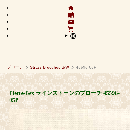
home
auto_stories
email
shopping_cart
language
chevron_right
chevron_right
ブローチ
Strass Brooches B/W
45596-05P
Pierre-Bex ラインストーンのブローチ
45596-
05P