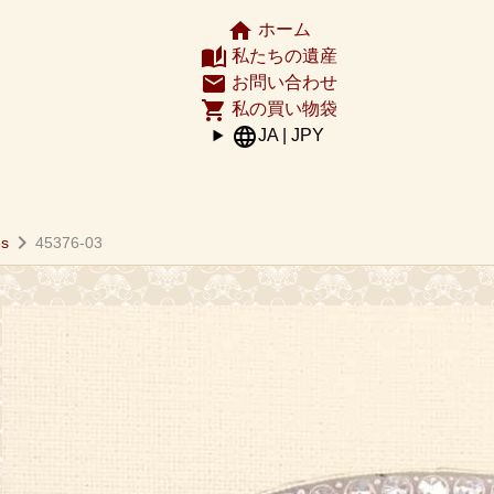
home
ホーム
auto_stories
私たちの遺産
email
お問い合わせ
shopping_cart
私の買い物袋
language
JA | JPY
chevron_right
es
45376-03