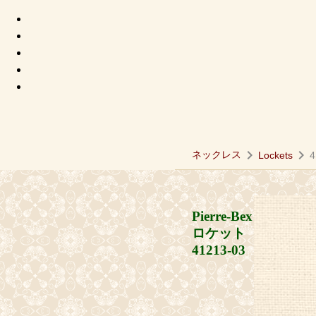
chevron_right
chevron_right
ネックレス
Lockets
4
Pierre-Bex
ロケット
41213-03