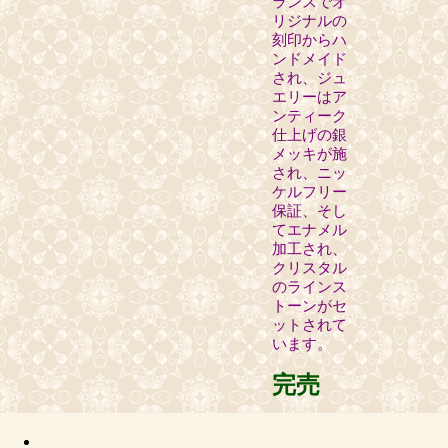
ランスでオ
リジナルの
刻印からハ
ンドメイド
され、ジュ
エリーはア
ンティーク
仕上げの銀
メッキが施
され、ニッ
ケルフリー
保証、そし
てエナメル
加工され、
クリスタル
のラインス
トーンがセ
ットされて
います。
完売