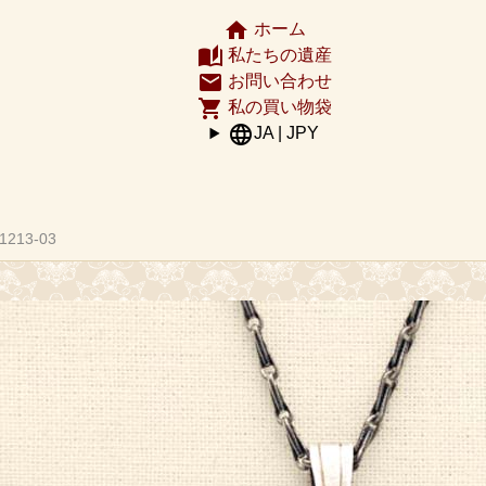
home
ホーム
auto_stories
私たちの遺産
email
お問い合わせ
shopping_cart
私の買い物袋
language
JA | JPY
1213-03