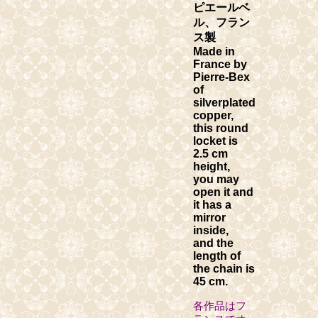
ピエールベ
ル、フラン
ス製
Made in
France by
Pierre-Bex
of
silverplated
copper,
this round
locket is
2.5 cm
height,
you may
open it and
it has a
mirror
inside,
and the
length of
the chain is
45 cm.
各作品はフ