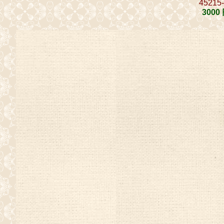
45215
3000