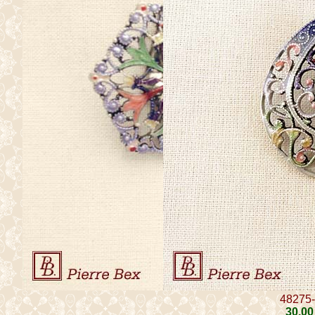
48275
30
.00