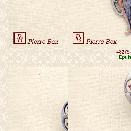
48275
Epui