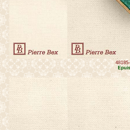
48185
Epui