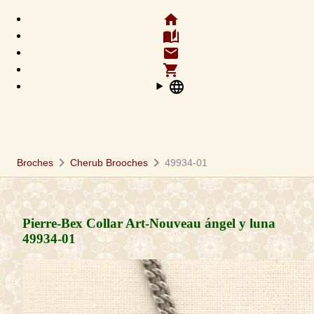
home
auto_stories
email
shopping_cart
language
chevron_right
chevron_right
Broches
Cherub Brooches
49934-01
Pierre-Bex Collar Art-Nouveau ángel y luna
49934-01