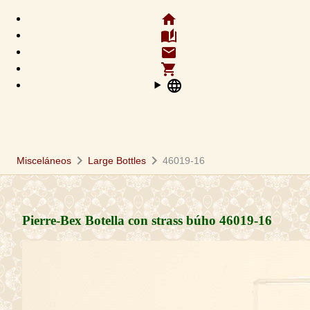
home
auto_stories
email
shopping_cart
language
chevron_right
chevron_right
Misceláneos
Large Bottles
46019-16
Pierre-Bex Botella con strass búho
46019-16