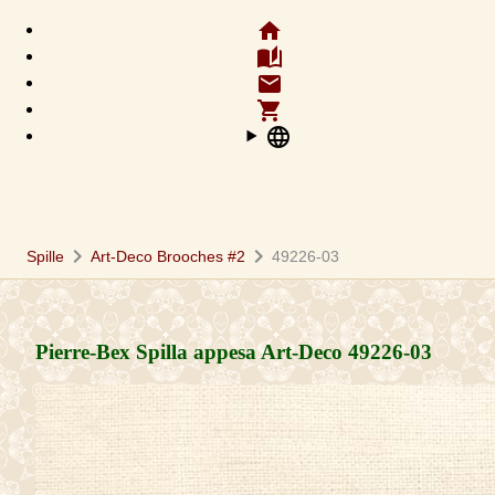
home
auto_stories
email
shopping_cart
language
chevron_right
chevron_right
Spille
Art-Deco Brooches #2
49226-03
Pierre-Bex Spilla appesa Art-Deco
49226-03