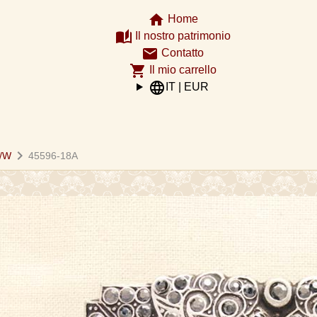
home
Home
auto_stories
Il nostro patrimonio
email
Contatto
shopping_cart
Il mio carrello
language
IT | EUR
chevron_right
B/W
45596-18A