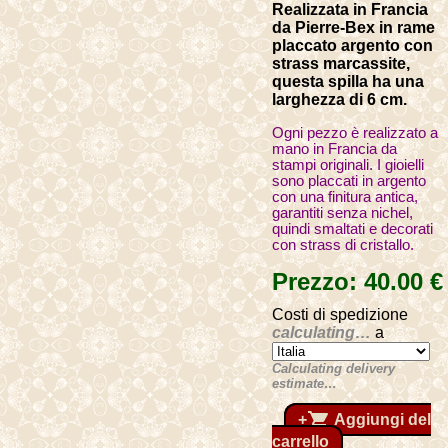
Realizzata in Francia
da Pierre-Bex in rame
placcato argento con
strass marcassite,
questa spilla ha una
larghezza di 6 cm.
Ogni pezzo è realizzato a
mano in Francia da
stampi originali. I gioielli
sono placcati in argento
con una finitura antica,
garantiti senza nichel,
quindi smaltati e decorati
con strass di cristallo.
Prezzo:
40
.00
€
Costi di spedizione
calculating…
a
Calculating delivery
estimate…
shopping_cart
+
Aggiungi del
carrello