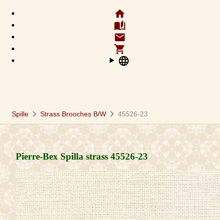
home
auto_stories
email
shopping_cart
language
chevron_right
chevron_right
Spille
Strass Brooches B/W
45526-23
Pierre-Bex Spilla strass
45526-23