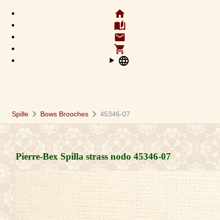
home
auto_stories
email
shopping_cart
language
chevron_right
chevron_right
Spille
Bows Brooches
45346-07
Pierre-Bex Spilla strass nodo
45346-07