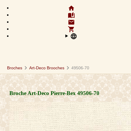
home
auto_stories
email
shopping_cart
language
chevron_right
chevron_right
Broches
Art-Deco Brooches
49506-70
Broche Art-Deco Pierre-Bex
49506-70