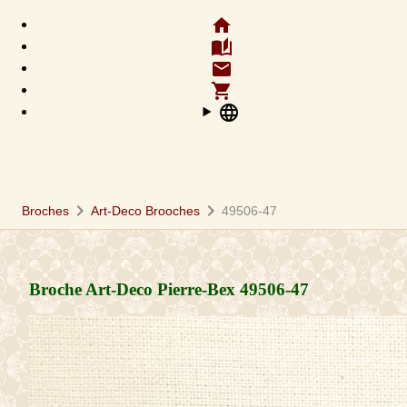
home
auto_stories
email
shopping_cart
language
chevron_right
chevron_right
Broches
Art-Deco Brooches
49506-47
Broche Art-Deco Pierre-Bex
49506-47