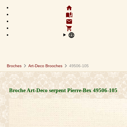
home
auto_stories
email
shopping_cart
language
chevron_right
chevron_right
Broches
Art-Deco Brooches
49506-105
Broche Art-Deco serpent Pierre-Bex
49506-105