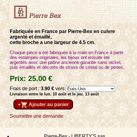
Fabriquée en France par Pierre-Bex en cuivre
argenté et émaillé,
cette broche a une largeur de 4.5 cm.
Chaque pièce a été fabriquée à la main en France à partir
des estampes originales, les bijoux ont ensuite été
argentés avec une patine ancienne garantie sans nickel,
puis émaillés et décorés de strass de cristal ou de perles.
Prix:
25
.00
€
Frais de port :
3
.90
€
vers
Livraison entre le lun. 10 août et le jeu. 13 août
shopping_cart
+
Ajouter au panier
Soumettre une demande
Pierre-Bex - LIBERTY'S sas