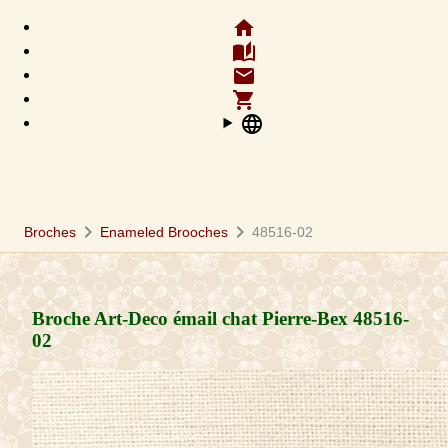
home
auto_stories
email
shopping_cart
language
chevron_right
chevron_right
Broches
Enameled Brooches
48516-02
Broche Art-Deco émail chat Pierre-Bex
48516-
02