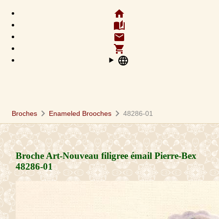
home
auto_stories
email
shopping_cart
language
chevron_right
chevron_right
Broches
Enameled Brooches
48286-01
Broche Art-Nouveau filigree émail Pierre-Bex
48286-01