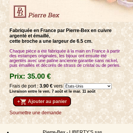
Fabriquée en France par Pierre-Bex en cuivre
argenté et émaillé,
cette broche a une largeur de 6.5 cm.
Chaque pièce a été fabriquée à la main en France à partir
des estampes originales, les bijoux ont ensuite été
argentés avec une patine ancienne garantie sans nickel,
puis émaillés et décorés de strass de cristal ou de perles.
Prix:
35
.00
€
Frais de port :
3
.90
€
vers
Livraison entre le ven. 7 août et le mar. 11 août
shopping_cart
+
Ajouter au panier
Soumettre une demande
Pierre-Bex - LIBERTY'S sas