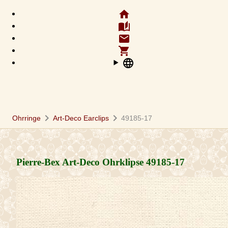
home
auto_stories
email
shopping_cart
language
chevron_right
chevron_right
Ohrringe
Art-Deco Earclips
49185-17
Pierre-Bex Art-Deco Ohrklipse
49185-17