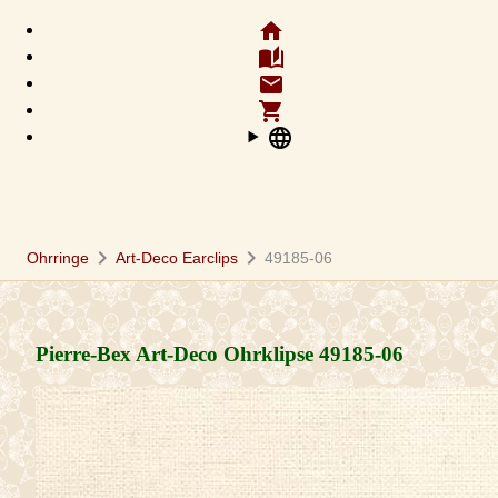
home
auto_stories
email
shopping_cart
language
chevron_right
chevron_right
Ohrringe
Art-Deco Earclips
49185-06
Pierre-Bex Art-Deco Ohrklipse
49185-06