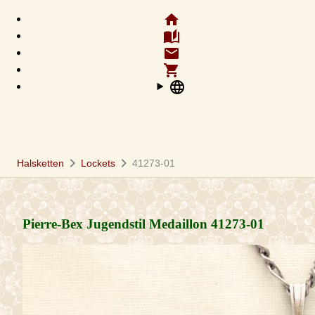
home
auto_stories
email
shopping_cart
language
chevron_right
chevron_right
Halsketten
Lockets
41273-01
Pierre-Bex Jugendstil Medaillon
41273-01