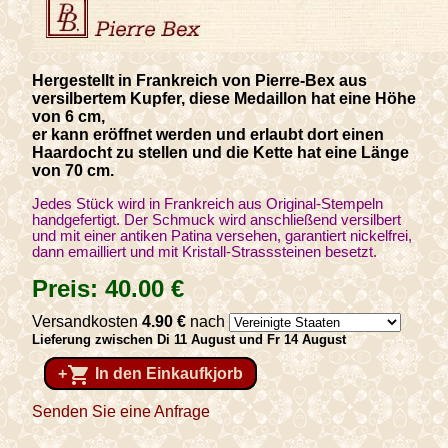
Hergestellt in Frankreich von Pierre-Bex aus
versilbertem Kupfer, diese Medaillon hat eine Höhe
von 6 cm,
er kann eröffnet werden und erlaubt dort einen
Haardocht zu stellen und die Kette hat eine Länge
von 70 cm.
Jedes Stück wird in Frankreich aus Original-Stempeln
handgefertigt. Der Schmuck wird anschließend versilbert
und mit einer antiken Patina versehen, garantiert nickelfrei,
dann emailliert und mit Kristall-Strasssteinen besetzt.
Preis:
40
.00
€
Versandkosten
4
.90
€
nach
Lieferung zwischen Di 11 August und Fr 14 August
shopping_cart
+
In den Einkaufkjorb
Senden Sie eine Anfrage