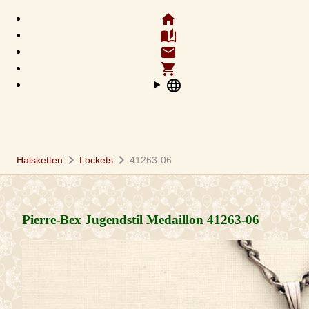
home
auto_stories
email
shopping_cart
language
chevron_right
chevron_right
Halsketten
Lockets
41263-06
Pierre-Bex Jugendstil Medaillon
41263-06