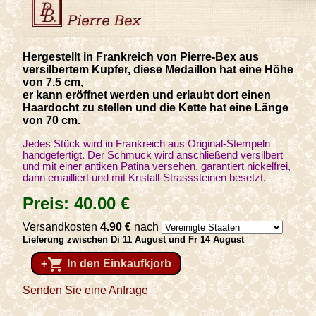
Hergestellt in Frankreich von Pierre-Bex aus
versilbertem Kupfer, diese Medaillon hat eine Höhe
von 7.5 cm,
er kann eröffnet werden und erlaubt dort einen
Haardocht zu stellen und die Kette hat eine Länge
von 70 cm.
Jedes Stück wird in Frankreich aus Original-Stempeln
handgefertigt. Der Schmuck wird anschließend versilbert
und mit einer antiken Patina versehen, garantiert nickelfrei,
dann emailliert und mit Kristall-Strasssteinen besetzt.
Preis:
40
.00
€
Versandkosten
4
.90
€
nach
Lieferung zwischen Di 11 August und Fr 14 August
shopping_cart
+
In den Einkaufkjorb
Senden Sie eine Anfrage